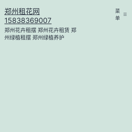
跳
郑州租花网
菜
至
单
15838369007
内
郑州花卉租摆 郑州花卉租赁 郑
容
州绿植租摆 郑州绿植养护