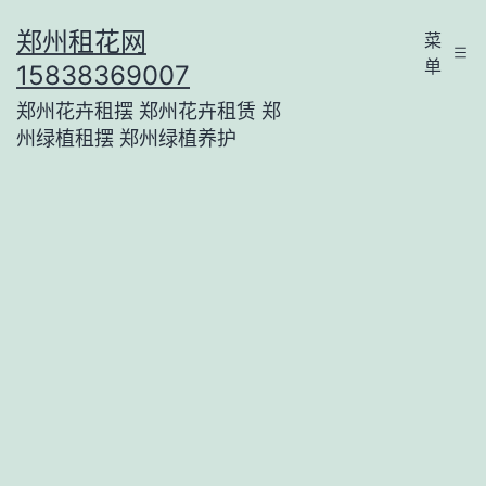
跳
郑州租花网
菜
至
单
15838369007
内
郑州花卉租摆 郑州花卉租赁 郑
容
州绿植租摆 郑州绿植养护