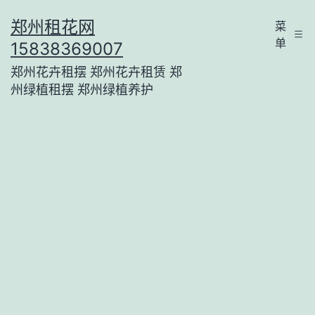
跳
郑州租花网
菜
至
单
15838369007
内
郑州花卉租摆 郑州花卉租赁 郑
容
州绿植租摆 郑州绿植养护