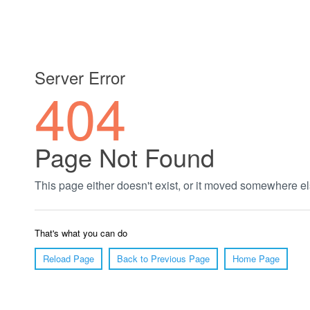
郑州绿植养护