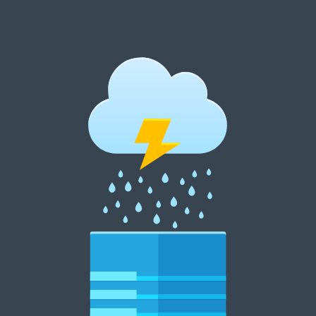
跳
至
内
郑州租花网 15838369007
容
郑州花卉租摆 郑州花卉租赁 郑州绿植租摆 