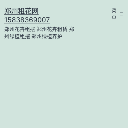
跳
郑州租花网
菜
至
单
15838369007
内
郑州花卉租摆 郑州花卉租赁 郑
容
州绿植租摆 郑州绿植养护