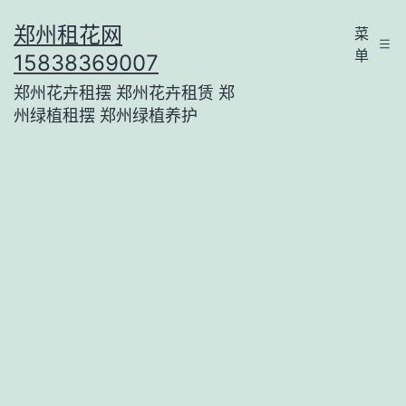
跳
郑州租花网
菜
至
单
15838369007
内
郑州花卉租摆 郑州花卉租赁 郑
容
州绿植租摆 郑州绿植养护