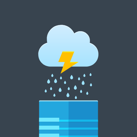
跳
至
内
郑州租花网 15838369007
容
郑州花卉租摆 郑州花卉租赁 郑州绿植租摆 